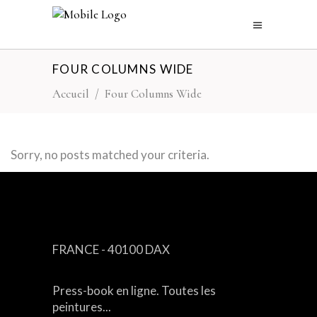
FOUR COLUMNS WIDE
Accueil
/
Four Columns Wide
Sorry, no posts matched your criteria.
CONTACT
FRANCE - 40100 DAX
Press-book en ligne. Toutes les
peintures...