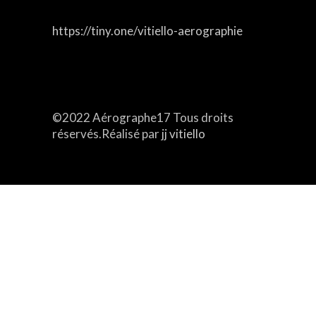
https://tiny.one/vitiello-aerographie
Email :
aerographe17@free.fr
aerographe17@gmail.com
©2022 Aérographe17 Tous droits
réservés.Réalisé par
jj vitiello