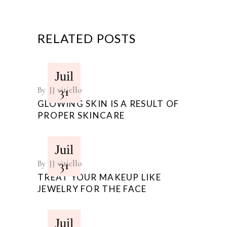
RELATED POSTS
Juil
31
By
JJ vitiello
GLOWING SKIN IS A RESULT OF
PROPER SKINCARE
Juil
31
By
JJ vitiello
TREAT YOUR MAKEUP LIKE
JEWELRY FOR THE FACE
Juil