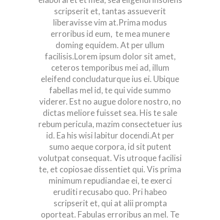
scripserit et, tantas assueverit
liberavisse vim at.Prima modus
erroribus id eum, te mea munere
doming equidem. At per ullum
facilisis.
Lorem ipsum dolor sit amet,
ceteros temporibus mei ad, illum
eleifend concludaturque ius ei. Ubique
fabellas mel id, te qui vide summo
viderer. Est no augue dolore nostro, no
dictas meliore fuisset sea. His te sale
rebum pericula, mazim consectetuer ius
id. Ea his wisi labitur docendi.At per
sumo aeque corpora, id sit putent
volutpat consequat. Vis utroque facilisi
te, et copiosae dissentiet qui. Vis prima
minimum repudiandae ei, te exerci
eruditi recusabo quo. Pri habeo
scripserit et, qui at alii prompta
oporteat. Fabulas erroribus an mel. Te