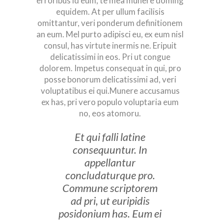
erroribus id eum, te mea munere doming
equidem. At per ullum facilisis
omittantur, veri ponderum definitionem
an eum. Mel purto adipisci eu, ex eum nisl
consul, has virtute inermis ne. Eripuit
delicatissimi in eos. Pri ut congue
dolorem. Impetus consequat in qui, pro
posse bonorum delicatissimi ad, veri
voluptatibus ei qui.Munere accusamus
ex has, pri vero populo voluptaria eum
no, eos atomoru.
Et qui falli latine
consequuntur. In
appellantur
concludaturque pro.
Commune scriptorem
ad pri, ut euripidis
posidonium has. Eum ei