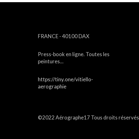
CONTACT
FRANCE - 40100 DAX
Press-book en ligne. Toutes les
peintures...
https://tiny.one/vitiello-
aerographie
Email :
aerographe17@free.fr
aerographe17@gmail.com
©2022 Aérographe17 Tous droits réservés.