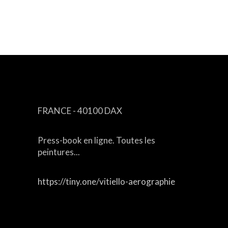
CONTACT
FRANCE - 40100 DAX
Press-book en ligne. Toutes les
peintures...
https://tiny.one/vitiello-aerographie
Email :
aerographe17@free.fr
aerographe17@gmail.com