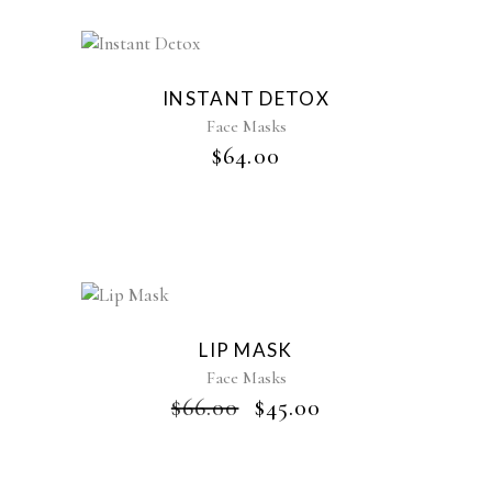
New
INSTANT DETOX
Face Masks
$
64.00
Sale
LIP MASK
Face Masks
LE
LE
$
66.00
$
45.00
PRIX
PRIX
INITIAL
ACTUEL
ÉTAIT :
EST :