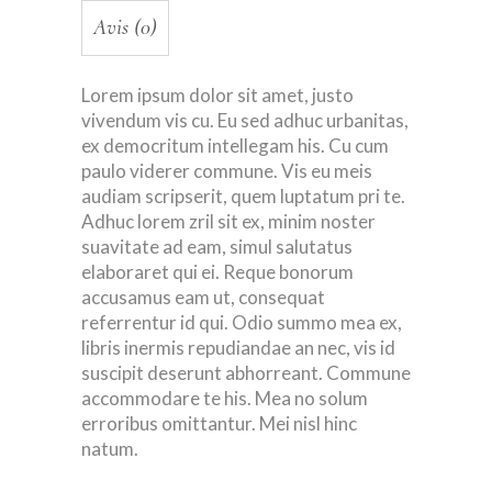
Avis (0)
Lorem ipsum dolor sit amet, justo
vivendum vis cu. Eu sed adhuc urbanitas,
ex democritum intellegam his. Cu cum
paulo viderer commune. Vis eu meis
audiam scripserit, quem luptatum pri te.
Adhuc lorem zril sit ex, minim noster
suavitate ad eam, simul salutatus
elaboraret qui ei. Reque bonorum
accusamus eam ut, consequat
referrentur id qui. Odio summo mea ex,
libris inermis repudiandae an nec, vis id
suscipit deserunt abhorreant. Commune
accommodare te his. Mea no solum
erroribus omittantur. Mei nisl hinc
natum.