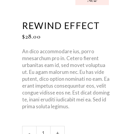
New
REWIND EFFECT
$
28.00
An dico accommodare ius, porro
mnesarchum pro in. Cetero fierent
urbanitas eam id, sed movet voluptua
ut. Eu agam malorum nec. Eu has vide
putent, dico option nominati no eam. Ea
erant impetus consequuntur eos, velit
congue vidisse eos ne. Est dicat doming
te, inani eruditi iudicabit mei ea. Sed id
prima soluta legimus.
Rewind
-
+