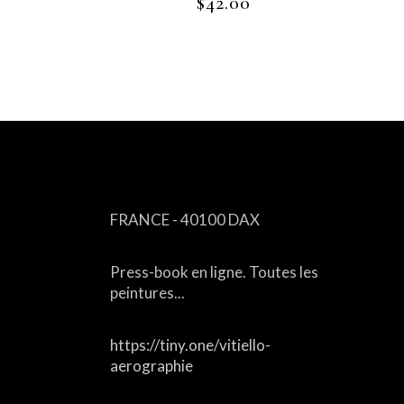
$
42.00
CONTACT
FRANCE - 40100 DAX
Press-book en ligne. Toutes les
peintures...
https://tiny.one/vitiello-
aerographie