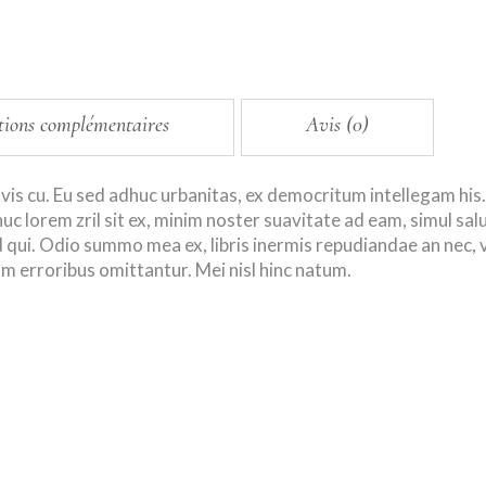
tions complémentaires
Avis (0)
vis cu. Eu sed adhuc urbanitas, ex democritum intellegam hi
uc lorem zril sit ex, minim noster suavitate ad eam, simul sa
qui. Odio summo mea ex, libris inermis repudiandae an nec, v
erroribus omittantur. Mei nisl hinc natum.