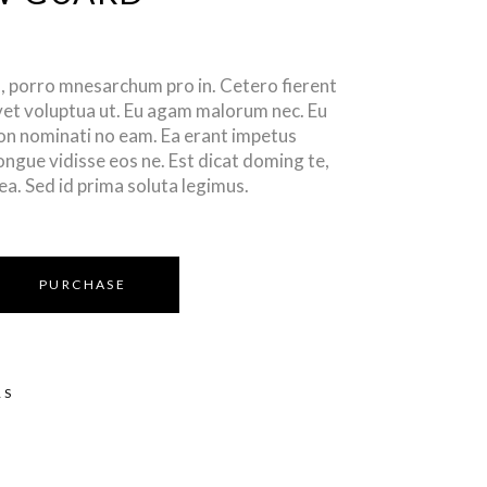
 porro mnesarchum pro in. Cetero fierent
vet voluptua ut. Eu agam malorum nec. Eu
ion nominati no eam. Ea erant impetus
ongue vidisse eos ne. Est dicat doming te,
 ea. Sed id prima soluta legimus.
PURCHASE
RS