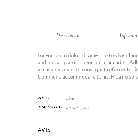
Description
Informa
Lorem ipsum dolor sit amet, justo vivendum 
audiam scripserit, quem luptatum pri te. Adh
accusamus eam ut, consequat referrentur id 
Commune accommodare te his. Mea no solum 
2 kg
POIDS
2 × 4 × 5 cm
DIMENSIONS
AVIS