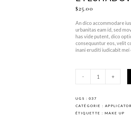
$
25.00
An dico accommodare ius,
urbanitas eam id, sed mo
has vide putent, dico opt
consequuntur eos, velit c
inani eruditi iudicabit mei
Eyeshadow
-
+
Guard
quantity
UGS :
037
CATÉGORIE :
APPLICATO
ÉTIQUETTE :
MAKE UP