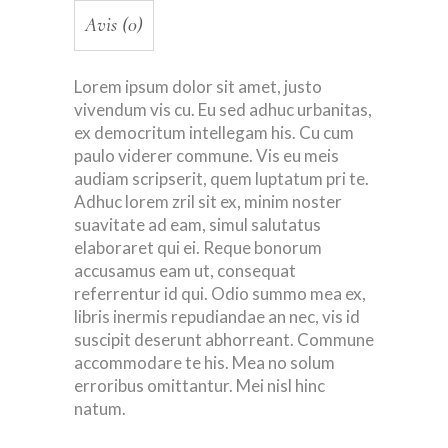
Avis (0)
Lorem ipsum dolor sit amet, justo
vivendum vis cu. Eu sed adhuc urbanitas,
ex democritum intellegam his. Cu cum
paulo viderer commune. Vis eu meis
audiam scripserit, quem luptatum pri te.
Adhuc lorem zril sit ex, minim noster
suavitate ad eam, simul salutatus
elaboraret qui ei. Reque bonorum
accusamus eam ut, consequat
referrentur id qui. Odio summo mea ex,
libris inermis repudiandae an nec, vis id
suscipit deserunt abhorreant. Commune
accommodare te his. Mea no solum
erroribus omittantur. Mei nisl hinc
natum.