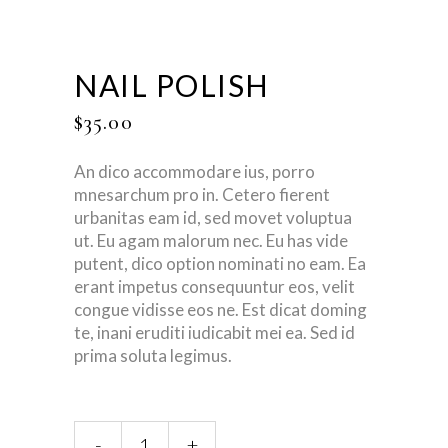
NAIL POLISH
$
35.00
An dico accommodare ius, porro
mnesarchum pro in. Cetero fierent
urbanitas eam id, sed movet voluptua
ut. Eu agam malorum nec. Eu has vide
putent, dico option nominati no eam. Ea
erant impetus consequuntur eos, velit
congue vidisse eos ne. Est dicat doming
te, inani eruditi iudicabit mei ea. Sed id
prima soluta legimus.
Nail
-
+