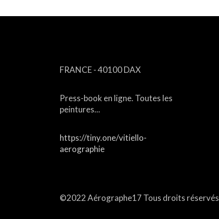
CONTACT
FRANCE - 40100 DAX
Press-book en ligne. Toutes les
peintures...
https://tiny.one/vitiello-
aerographie
Email :
aerographe17@free.fr
aerographe17@gmail.com
©2022 Aérographe17 Tous droits réservés.