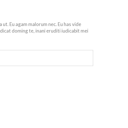
a ut. Eu agam malorum nec. Eu has vide
icat doming te, inani eruditi iudicabit mei