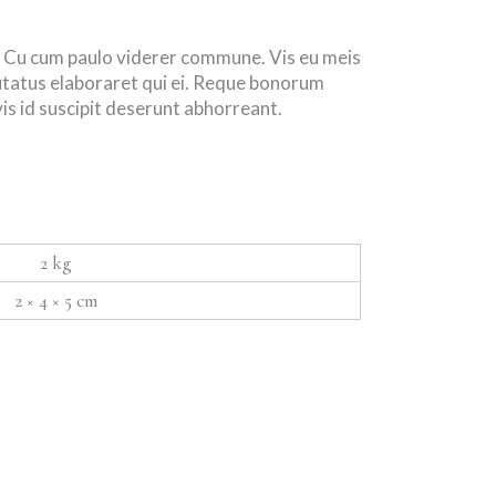
s. Cu cum paulo viderer commune. Vis eu meis
lutatus elaboraret qui ei. Reque bonorum
is id suscipit deserunt abhorreant.
2 kg
2 × 4 × 5 cm