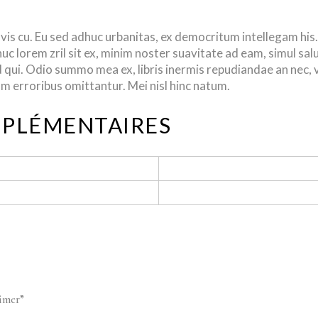
vis cu. Eu sed adhuc urbanitas, ex democritum intellegam hi
uc lorem zril sit ex, minim noster suavitate ad eam, simul sa
qui. Odio summo mea ex, libris inermis repudiandae an nec, v
erroribus omittantur. Mei nisl hinc natum.
PLÉMENTAIRES
rimer”