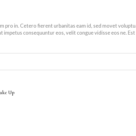
pro in. Cetero fierent urbanitas eam id, sed movet voluptu
t impetus consequuntur eos, velit congue vidisse eos ne. Est d
ake Up