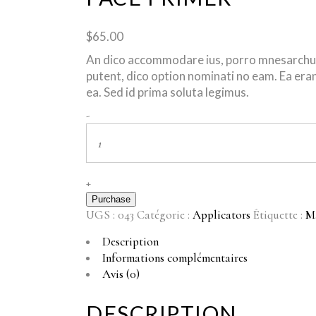
$
65.00
An dico accommodare ius, porro mnesarchum 
putent, dico option nominati no eam. Ea eran
ea. Sed id prima soluta legimus.
Face
-
Primer
quantity
+
Purchase
UGS :
043
Catégorie :
Applicators
Étiquette :
M
Description
Informations complémentaires
Avis (0)
DESCRIPTION